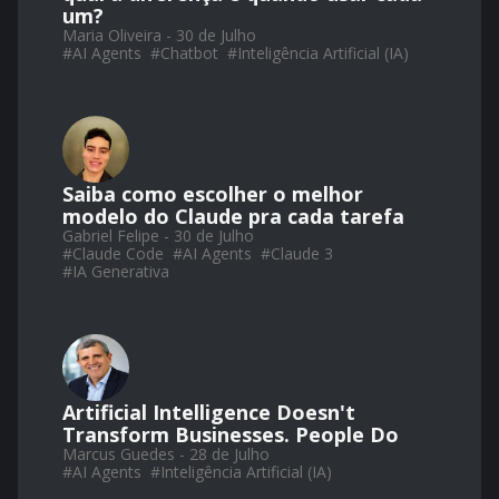
um?
Maria Oliveira - 30 de Julho
#
AI Agents
#
Chatbot
#
Inteligência Artificial (IA)
Saiba como escolher o melhor
modelo do Claude pra cada tarefa
Gabriel Felipe - 30 de Julho
#
Claude Code
#
AI Agents
#
Claude 3
#
IA Generativa
Artificial Intelligence Doesn't
Transform Businesses. People Do
Marcus Guedes - 28 de Julho
#
AI Agents
#
Inteligência Artificial (IA)