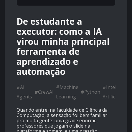
De estudante a
executor: como a IA
virou minha principal
ferramenta de
aprendizado e
automação
#
AI
#
Machine
#
Inteligência
#
CrewAI
#
Python
Agents
Learning
Artificial (IA)
Quando entrei na faculdade de Ciência da
Computação, a sensação foi bem familiar
pra muita gente: uma grade enorme,
professores que jogam o slide na
plataforma e somem, e uma pressão