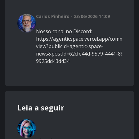
Carlos Pinheiro - 23/06/2026 14:09
Nosso canal no Discord:
https://agenticspace.vercel.app/communitie
view?publicId=agentic-space-
news&postId=62cfe44d-9579-4441-88aa-
9925dd43d434
Leia a seguir