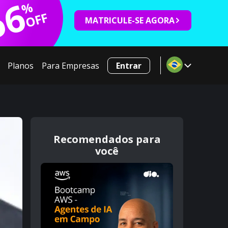
66
%
OFF
MATRICULE-SE AGORA
Planos
Para Empresas
Entrar
Recomendados para
você