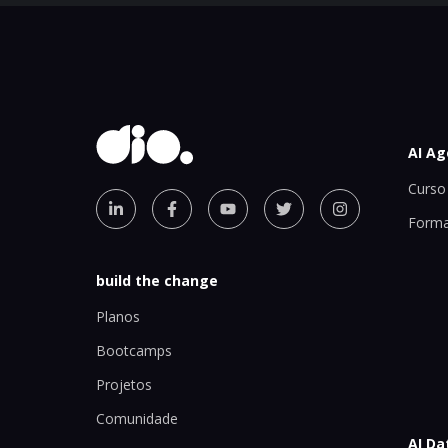
AI Ag
Curso 
Forma
build the change
Planos
Bootcamps
Projetos
Comunidade
AI Da