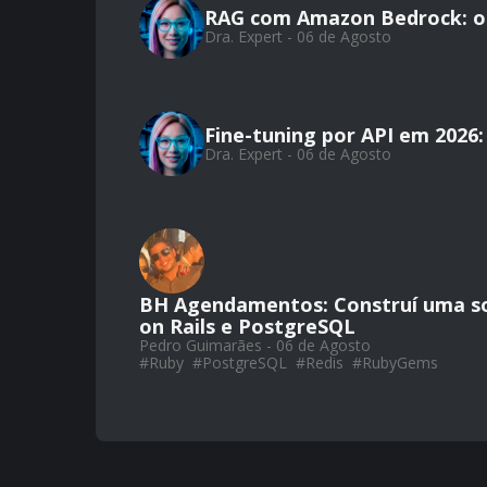
RAG com Amazon Bedrock: o
Dra. Expert - 06 de Agosto
Fine-tuning por API em 2026
Dra. Expert - 06 de Agosto
BH Agendamentos: Construí uma so
on Rails e PostgreSQL
Pedro Guimarães - 06 de Agosto
#
Ruby
#
PostgreSQL
#
Redis
#
RubyGems