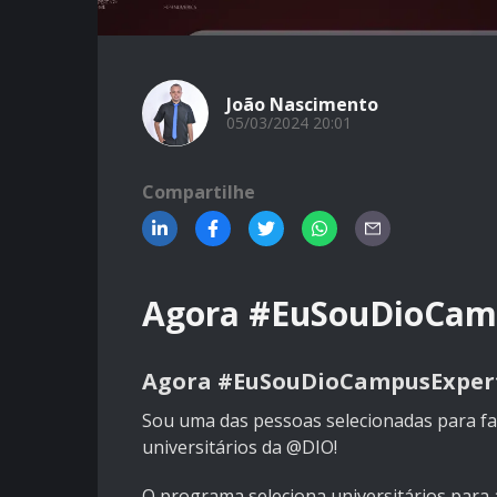
João Nascimento
05/03/2024 20:01
Compartilhe
Agora #EuSouDioCam
Agora #EuSouDioCampusExpert
Sou uma das pessoas selecionadas para f
universitários da @DIO!
O programa seleciona universitários para 