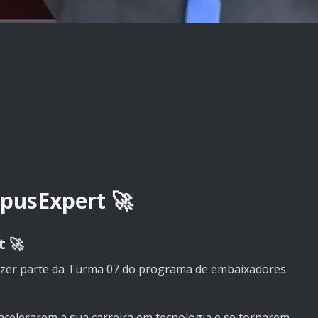
pusExpert 🚀
 🚀
azer parte da Turma 07 do programa de embaixadores
acelerarem a sua carreira em tecnologia e se tornarem