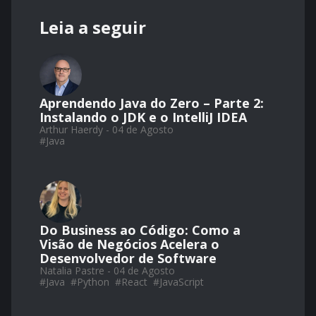
Leia a seguir
Aprendendo Java do Zero – Parte 2:
Instalando o JDK e o IntelliJ IDEA
Arthur Haerdy - 04 de Agosto
#
Java
Do Business ao Código: Como a
Visão de Negócios Acelera o
Desenvolvedor de Software
Natalia Pastre - 04 de Agosto
#
Java
#
Python
#
React
#
JavaScript