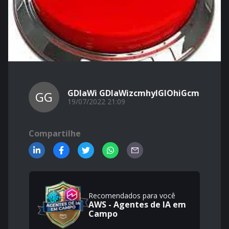
GDlaWi GDlaWizcmhyIGlOhiGcm
GG
19/07/2022 21:09
Compartilhe
Recomendados para você
AWS - Agentes de IA em
Campo