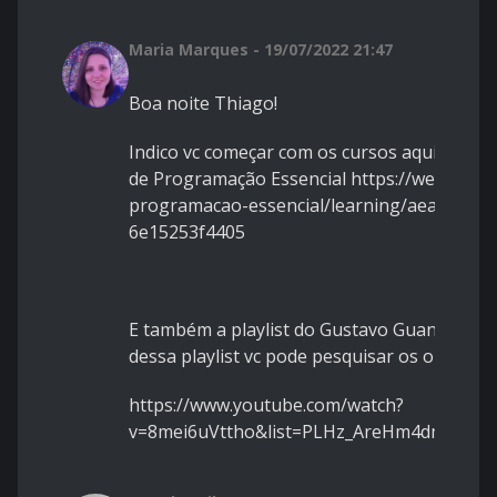
Maria Marques - 19/07/2022 21:47
Boa noite Thiago!
Indico vc começar com os cursos aqui da DIO
de Programação Essencial https://web.dio.m
programacao-essencial/learning/aea1ea26-
6e15253f4405
E também a playlist do Gustavo Guanabara d
dessa playlist vc pode pesquisar os outros d
https://www.youtube.com/watch?
v=8mei6uVttho&list=PLHz_AreHm4dmSj0MH