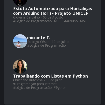
Estufa Automatizada para Hortaliças
com Arduino (IoT) - Projeto UNICEP
Giovana Carvalho - 05 de Agosto
#
Lógica de Programação
#
C++
#
Arduino
#
IoT
iniciante T.i
Rodrigo César - 10 de Julho
#
Lógica de Programação
Trabalhando com Listas em Python
Christiane Kutchma - 09 de Julho
#
Programação para Internet
#
Lógica de Programação
#
Python