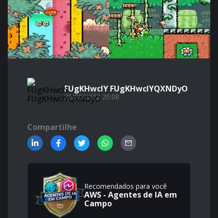
FUgKHwcIY FUgKHwcIYQXNDyO
25/08/2022 20:08
Compartilhe
Recomendados para você
AWS - Agentes de IA em
Campo