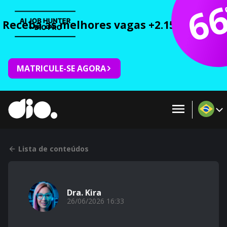
6
Receba as melhores vagas +2.150 cursos 
MATRICULE-SE AGORA
Lista de conteúdos
Dra. Kira
26/06/2026 16:33