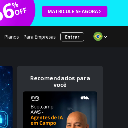
66
%
OFF
MATRICULE-SE AGORA
Planos
Para Empresas
Entrar
Recomendados para
você