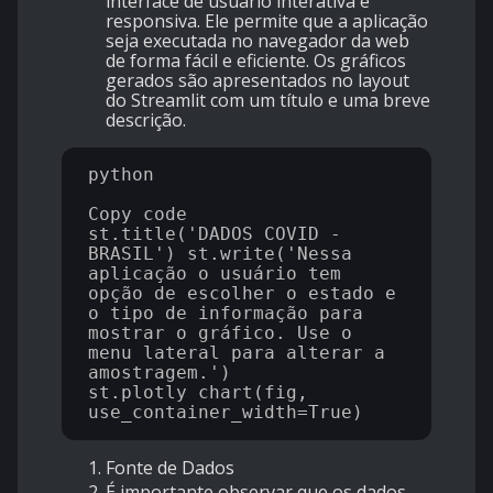
interface de usuário interativa e
responsiva. Ele permite que a aplicação
seja executada no navegador da web
de forma fácil e eficiente. Os gráficos
gerados são apresentados no layout
do Streamlit com um título e uma breve
descrição.
python

Copy code

st.title('DADOS COVID - 
BRASIL') st.write('Nessa 
aplicação o usuário tem 
opção de escolher o estado e 
o tipo de informação para 
mostrar o gráfico. Use o 
menu lateral para alterar a 
amostragem.') 
st.plotly_chart(fig, 
Fonte de Dados
É importante observar que os dados