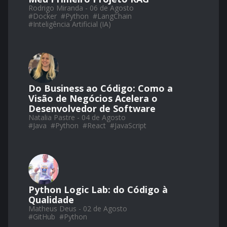
Rodrigo Miranda - 06 de Agosto
#
Docker
#
Python
#
LangChain
#
Inteligência Artificial (IA)
Do Business ao Código: Como a
Visão de Negócios Acelera o
Desenvolvedor de Software
Natalia Pastre - 04 de Agosto
#
Java
#
Python
#
React
#
JavaScript
Python Logic Lab: do Código à
Qualidade
Matheus Deus - 02 de Agosto
#
GitHub
#
Python