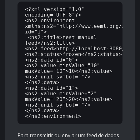
<?xml version="1.0" 
encoding="UTF-8"?>

<ns2:environment 
xmlns:ns2="http://www.eeml.org/xsd/00
id="1">

 <ns2:title>test manual 
feed</ns2:title>

<ns2:feed>http://localhost:8080/MDWAS
<ns2:status>frozen</ns2:status>

<ns2:data id="0">

<ns2:value minValue="10" 
maxValue="10">10</ns2:value>

<ns2:unit symbol=""/>

</ns2:data>

<ns2:data id="1">

<ns2:value minValue="2" 
maxValue="20">20</ns2:value>

<ns2:unit symbol=""/>

</ns2:data>

Para transmitir ou enviar um feed de dados