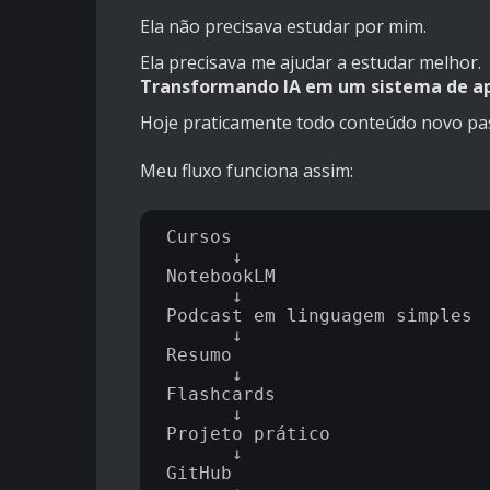
Ela não precisava estudar por mim.
Ela precisava me ajudar a estudar melhor.
Transformando IA em um sistema de a
Hoje praticamente todo conteúdo novo pa
Meu fluxo funciona assim:
Cursos

      ↓

NotebookLM

      ↓

Podcast em linguagem simples

      ↓

Resumo

      ↓

Flashcards

      ↓

Projeto prático

      ↓

GitHub
