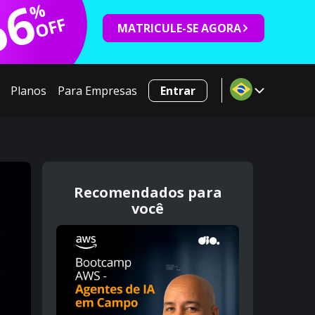
66
%
OFF
MATRICULE-SE AGORA
Planos
Para Empresas
Entrar
Recomendados para
você