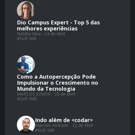
Dio Campus Expert - Top 5 das
melhores experiências
Natália Silva - 24 de Abril
#
Soft Skill
Como a Autopercepção Pode
Impulsionar o Crescimento no
Mundo da Tecnologia
MARCOS JUNIOR - 23 de Abril
#
Soft Skill
Indo além de <codar>
Marcelo Andrade - 22 de Abril
#
Soft Skill