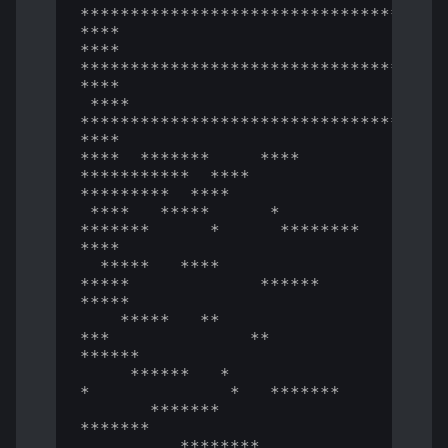
**************************************
****

****  
**************************************
****

 ****  
**************************************
****

****  *******     ****  
***********  ****     
*********  ****

 ****   *****      *      
*******      *      ********  
****

  *****   ****             
*****             ******   
*****

    *****   **              
***              **    
******

     ******   *              
*              *   *******

       *******                                
*******

          ********                         