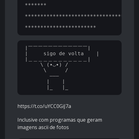
*******

*********************************

|￣￣￣￣￣￣￣￣￣￣￣￣|

|     sigo de volta    |

|＿＿＿＿＿＿＿＿＿＿＿＿|

     \ (•◡•) /

      \      / 

        ———

       |    |

https://t.co/uYCC0GiJ7a
Inclusive com programas que geram
imagens ascii de fotos