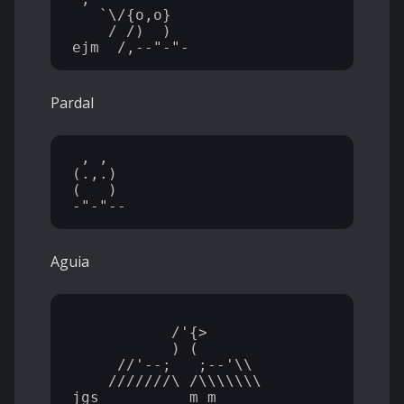
   `\/{o,o}

    / /)  )

Pardal
 ,_,

(.,.)

(   )

Aguia
           __

           /'{>

       ____) (____

     //'--;   ;--'\\

    ///////\_/\\\\\\\
