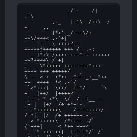
               /'.    /|    
.'\

         ,._   |+i\  /++\  / 
+|    ,,

         |*+'._/+++\/+ 
++\/+++<_.-'+|

    :-.  \ ++++?++ 
+++++*++++++ +++ /  .-:

    |*+\_/++++ +++*++ ++++++ 
++?++++\_/ +|

,    \*+++++ ++++ +++*+++ 
++++ +++ +++++/   ,

\'-._> +__+*++__*+++_+__*++ 
++__++++__*<_.-'/

 `>*+++|  \++/  |+*/     `\ 
+|  |++/  |++++<'

_,-'+ * +*\  \/  /++|__.-.  
|+ |  |+/  /+ +*+'-._

'-.*+++++++\    /+ ++++++/  
/ *|  |/  /+ ++++++.-'

  > *+++++\  /*++++ +/` 
/`+++|     < *++ +++< 

_,-'* +++ ++|  |++ +*/` /` 