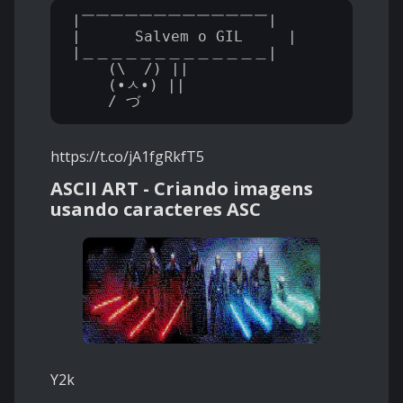
|￣￣￣￣￣￣￣￣￣￣￣￣￣|

|      Salvem o GIL     |

|＿＿＿＿＿＿＿＿＿＿＿＿＿|

    (\__/) ||

    (•ㅅ•) ||

https://t.co/jA1fgRkfT5
ASCII ART - Criando imagens
usando caracteres ASC
Y2k