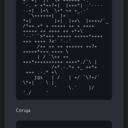
+* +|  |\  \+ ++++++'-._

`-._+ +*++?+|  |+++*|  '----
-.+|  |+\  \+* ++ +_.-'

 _`\++++++|__|+ 
*+|________|+|__|++\__|++++/`_

/*++_+* + +++++ ++ + ++++ 
+++++ ++ ++++ ++_+*+\

'--' `>*+++ +++++ +++++*++++  
+++ ++++ ?<' '--'

     /++_++ ++ ++++++ ++?+ 
+++++*+++ ++++ \

     |_/ `\++ ++ 
+++*++++++++++ ++++*./`\_|

          /+*.-.*+ +_ ++*+ 
_+++ .-.* +\

    jgs   | /   | +/ `\?+/` 
\*+|    \ |

           '    \.'    |/    
Coruja
 , ___
