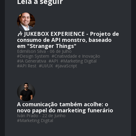
Leia a seguir
🎶 JUKEBOX EXPERIENCE - Projeto de
consumo de API monstro, baseado
em "Stranger Things"
Edimilson Silva - 06 de Julho
#
Design System
#
Criatividade e Inovação
#
IA Generativa
#
API
#
Marketing Digital
#
API Rest
#
UI/UX
#
JavaScript
A comunicação também acolhe: o
novo papel do marketing funerário
Iván Prado - 22 de Junho
#
Marketing Digital