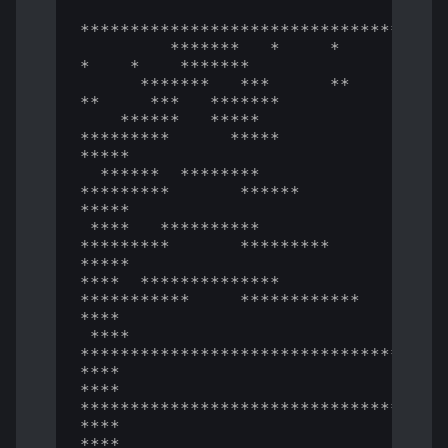
*********************************

         *******   *     *       
*    *    *******

      *******   ***      **     
**     ***   *******

    ******   *****       
*********      *****    
*****

  ******  ********       
*********       ******    
*****

 ****   **********       
*********       *********   
*****

****  **************    
***********     ************   
****

 ****  
**************************************
****

****  
**************************************
****

****  