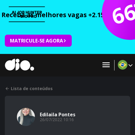
6
Receba as melhores vagas +2.150 cursos 
MATRICULE-SE AGORA
Lista de conteúdos
Edilaila Pontes
26/07/2022 10:16