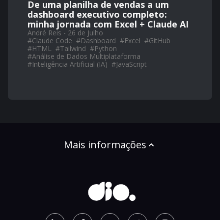
De uma planilha de vendas a um
dashboard executivo completo:
minha jornada com Excel + Claude AI
André Reis - 26 de Julho
#
Claude Code
#
Dashboard
#
Excel
#
GitHub
#
HTML
#
Tailwind
#
Python
#
Análise de Dados Multiplataforma
#
Inteligência Artificial (IA)
#
JavaScript
Mais informações