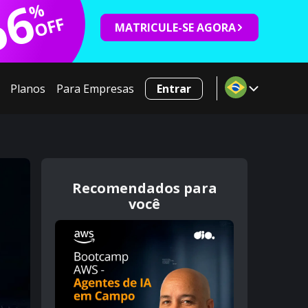
66
%
OFF
MATRICULE-SE AGORA
Planos
Para Empresas
Entrar
Recomendados para
você