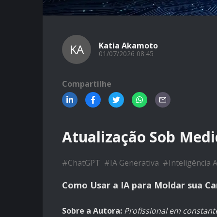
Katia Akamoto
KA
01/07/2026 08:45
Compartilhe
Atualização Sob Medid
#
ChatGPT
#
IA Generativa
#
Inteligência Ar
Como Usar a IA para Moldar sua Ca
Sobre a Autora:
Profissional em constant