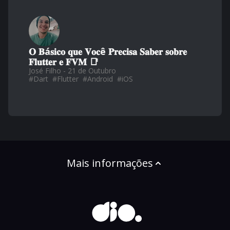
𝐎 𝐁á𝐬𝐢𝐜𝐨 𝐪𝐮𝐞 𝐕𝐨𝐜ê 𝐏𝐫𝐞𝐜𝐢𝐬𝐚 𝐒𝐚𝐛𝐞𝐫 𝐬𝐨𝐛𝐫𝐞
𝐅𝐥𝐮𝐭𝐭𝐞𝐫 𝐞 𝐅𝐕𝐌 📑
José Filho - 21 de Outubro
#
Dart
#
Flutter
#
Android
#
iOS
Mais informações