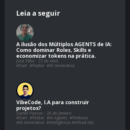
Leia a seguir
A ilusão dos Múltiplos AGENTS de IA:
Como dominar Roles, Skills e
economizar tokens na prática.
José Filho - 27 de Abril
#
Dart
#
Flutter
#
IA Generativa
VibeCode, I.A para construir
projetos?
Daniel Passos - 26 de Janeiro
#
Dart
#
Flutter
#
AI Agents
#
Firebase
#
IA Generativa
#
Inteligência Artificial (IA)