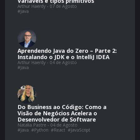
Variáveis e tipos primitivos
Arthur Haerdy - 07 de Agosto
#
Java
Aprendendo Java do Zero – Parte 2:
Instalando o JDK e o IntelliJ IDEA
Arthur Haerdy - 04 de Agosto
#
Java
Do Business ao Código: Como a
Visão de Negócios Acelera o
Desenvolvedor de Software
Natalia Pastre - 04 de Agosto
#
Java
#
Python
#
React
#
JavaScript