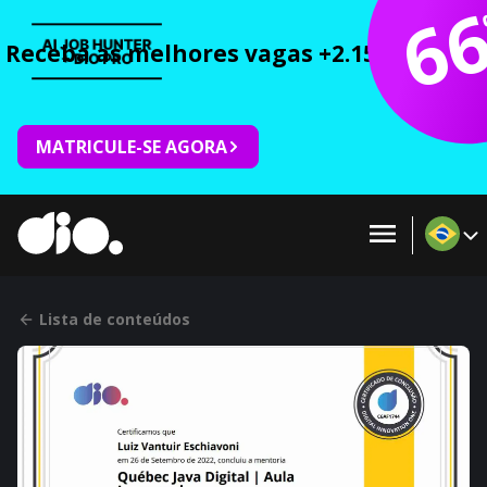
6
Receba as melhores vagas +2.150 cursos 
MATRICULE-SE AGORA
Lista de conteúdos