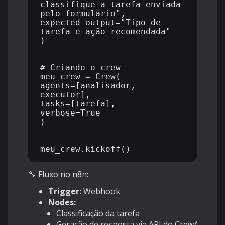
classifique a tarefa enviada 
pelo formulário",

expected_output="Tipo de 
tarefa e ação recomendada"

)

# Criando o crew

meu_crew = Crew(

agents=[analisador, 
executor],

tasks=[tarefa],

verbose=True

)

🔧 Fluxo no n8n:
Trigger:
Webhook
Nodes:
Classificação da tarefa
Geração de resposta via API do CrewAI