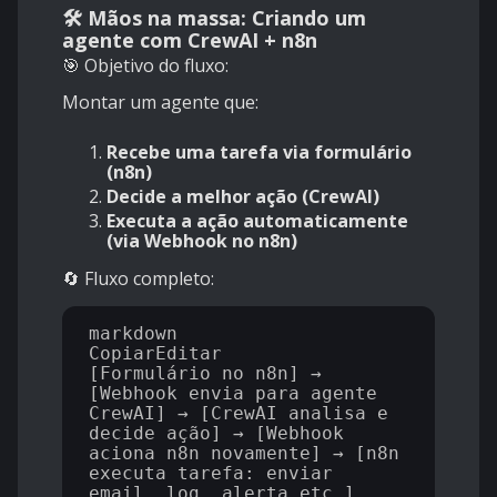
🛠️ Mãos na massa: Criando um
agente com CrewAI + n8n
🎯 Objetivo do fluxo:
Montar um agente que:
Recebe uma tarefa via formulário
(n8n)
Decide a melhor ação (CrewAI)
Executa a ação automaticamente
(via Webhook no n8n)
🔄 Fluxo completo:
markdown

CopiarEditar

[Formulário no n8n] → 
[Webhook envia para agente 
CrewAI] → [CrewAI analisa e 
decide ação] → [Webhook 
aciona n8n novamente] → [n8n 
executa tarefa: enviar 