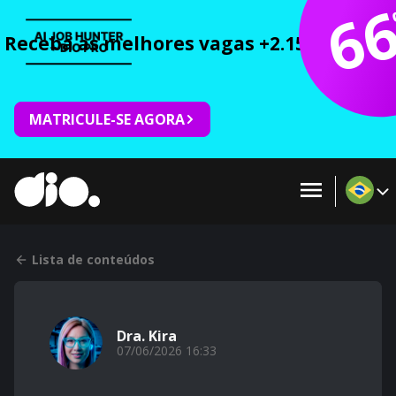
6
Receba as melhores vagas +2.150 cursos 
MATRICULE-SE AGORA
Lista de conteúdos
Dra. Kira
07/06/2026 16:33