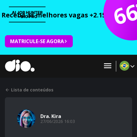
6
Receba as melhores vagas +2.150 cursos 
MATRICULE-SE AGORA
Lista de conteúdos
Dra. Kira
27/06/2026 16:03