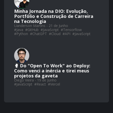
Minha Jornada na DIO: Evolução,
Portfólio e Construção de Carreira
na Tecnologia
Uanderson Martins - 21 de Junho
#
Java
#
GitHub
#
JavaScript
#
Tensorflow
#
Python
#
ChatGPT
#
Cloud
#
API
#
JavaScript
🥊 Do "Open To Work" ao Deploy:
Como venci a inércia e tirei meus
projetos da gaveta
Diego Vieira - 19 de Junho
#
JavaScript
#
React
#
Vercel