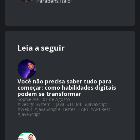
Parabéns Italo!
Leia a seguir
Você não precisa saber tudo para
começar: como habilidades digitais
podem se transformar
Sophie Ale - 01 de Agosto
#
Design System
#
Java
#
HTML
#
JavaScript
#
Web3
#
JavaScript e Testes
#
API
#
API Rest
#
JavaScript