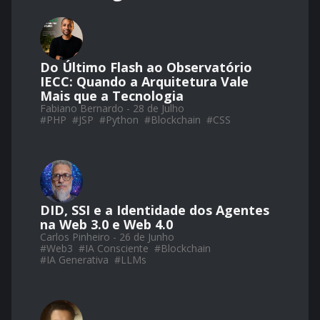
Do Último Flash ao Observatório
IECC: Quando a Arquitetura Vale
Mais que a Tecnologia
Fabiano Bernardo - 28 de Julho
#
PHP
#
JSP
#
Python
#
Blockchain
#
CSS
DID, SSI e a Identidade dos Agentes
na Web 3.0 e Web 4.0
Carlos Pinheiro - 26 de Junho
#
Web3
#
IA Consciente
#
Blockchain
#
IA Generativa
#
LLMs