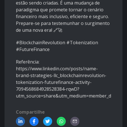
estão sendo criadas. É uma mudança de
paradigma que promete tornar o cenário
financeiro mais inclusivo, eficiente e seguro.
Prepare-se para testemunhar o surgimento
de uma nova era! 🔗🚀
#BlockchainRevolution #Tokenization
#FutureFinance
Referência:
https://www.linkedin.com/posts/name-
brand-strategies-llc_blockchainrevolution-
tokenization-futurefinance-activity-
7094568684928528384-rqwD?
utm_source=share&utm_medium=member_desktop
Compartilhe