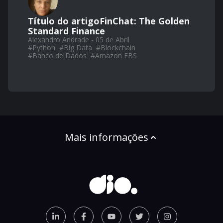
Título do artigoFinChat: The Golden
Standard Finance
Alexandro Andrade - 05 de Abril
#
Python
#
Big Data
#
Blockchain
#
Banco de Dados
#
Amazon EBS
Mais informações