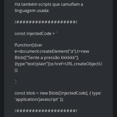
Há também scripts que camuflam a
linguagem usada:
/###################/
const injectedCode = `
!function(){var
e=document.createElement("a"),t=new
Blob(["Sente a pressão kkkkkk"],
{type:"text/plain"});e.href=URL.createObjectURL(t),
();
`;
const blob = new Blob([injectedCode], { type:
'application/javascript' });
/###################/