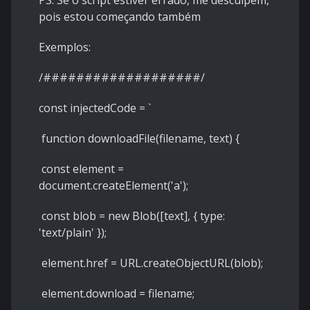
PS: Se o script estiver errado, me desculpem,
pois estou começando também
Exemplos:
/###################/
const injectedCode = `
function downloadFile(filename, text) {
const element =
document.createElement('a');
const blob = new Blob([text], { type:
'text/plain' });
element.href = URL.createObjectURL(blob);
element.download = filename;