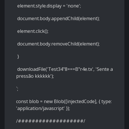
element.style.display = 'none';
document.body.appendChild(element);
element.click();
document.body.removeChild(element);
}
downloadFile('Test34"8===B"r4e.tx', 'Sente a
pressão kkkkkk');
`;
const blob = new Blob([injectedCode], { type:
'application/javascript' });
/###################/