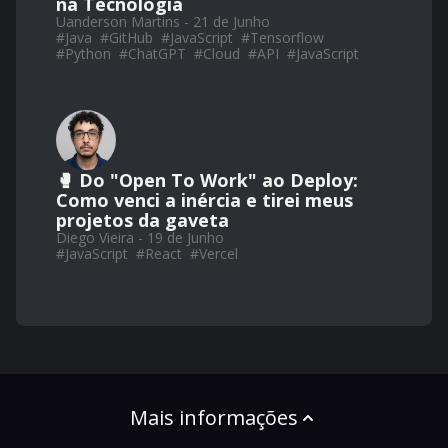
na Tecnologia
Uanderson Martins - 21 de Junho
#
Java
#
GitHub
#
JavaScript
#
Tensorflow
#
Python
#
ChatGPT
#
Cloud
#
API
#
JavaScript
🥊 Do "Open To Work" ao Deploy:
Como venci a inércia e tirei meus
projetos da gaveta
Diego Vieira - 19 de Junho
#
JavaScript
#
React
#
Vercel
Mais informações