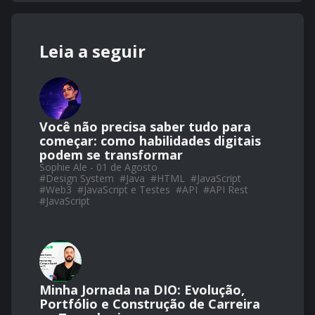
Leia a seguir
Você não precisa saber tudo para
começar: como habilidades digitais
podem se transformar
Sophie Ale - 01 de Agosto
#
Design System
#
Java
#
HTML
#
JavaScript
#
Web3
#
JavaScript e Testes
#
API
#
API Rest
#
JavaScript
Minha Jornada na DIO: Evolução,
Portfólio e Construção de Carreira