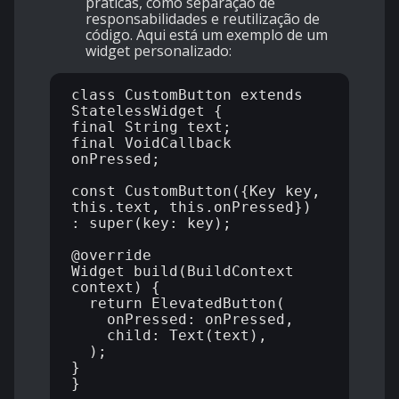
práticas, como separação de
responsabilidades e reutilização de
código. Aqui está um exemplo de um
widget personalizado:
class CustomButton extends 
StatelessWidget {

final String text;

final VoidCallback 
onPressed;

const CustomButton({Key key, 
this.text, this.onPressed}) 
: super(key: key);

@override

Widget build(BuildContext 
context) {

  return ElevatedButton(

    onPressed: onPressed,

    child: Text(text),

  );

}

}
