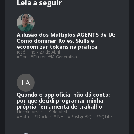
Leia a seguir
A ilusão dos Múltiplos AGENTS de IA:
Como dominar Roles, Skills e
economizar tokens na prática.
José Filho - 27 de Abril
#
Dart
#
Flutter
#
IA Generativa
LA
Quando o app oficial não dá conta:
por que decidi programar minha
própria ferramenta de trabalho
Lincoln Arrais - 19 de Abril
#
Flutter
#
Docker
#
.NET
#
PostgreSQL
#
SQLite