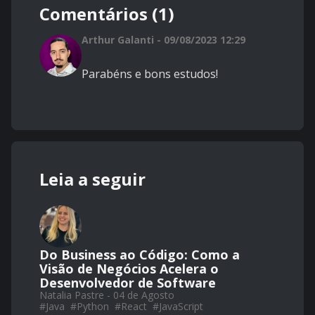
Comentários (1)
Arthur Galanti - 09/08/2023 12:29
Parabéns e bons estudos!
Leia a seguir
Do Business ao Código: Como a
Visão de Negócios Acelera o
Desenvolvedor de Software
Natalia Pastre - 04 de Agosto
#
Java
#
Python
#
React
#
JavaScript