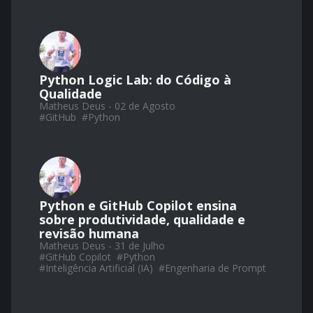
Python Logic Lab: do Código à
Qualidade
Matheus Deus - 02 de Agosto
#
GitHub
#
Python
Python e GitHub Copilot ensina
sobre produtividade, qualidade e
revisão humana
Matheus Deus - 31 de Julho
#
GitHub Copilot
#
Python
#
Inteligência Artificial (IA)
#
Engenharia de Prompt