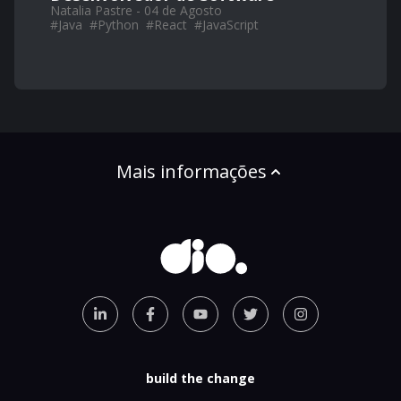
Natalia Pastre - 04 de Agosto
#
Java
#
Python
#
React
#
JavaScript
Mais informações
build the change