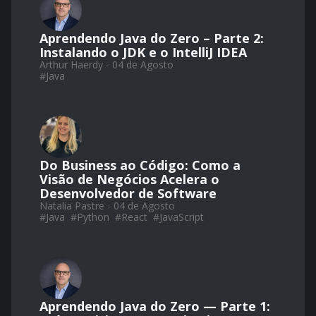
Aprendendo Java do Zero – Parte 2:
Instalando o JDK e o IntelliJ IDEA
Arthur Haerdy - 04 de Agosto
#
Java
Do Business ao Código: Como a
Visão de Negócios Acelera o
Desenvolvedor de Software
Natalia Pastre - 04 de Agosto
#
Java
#
Python
#
React
#
JavaScript
Aprendendo Java do Zero — Parte 1: