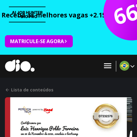
6
Receba as melhores vagas +2.150 cursos 
MATRICULE-SE AGORA
Lista de conteúdos