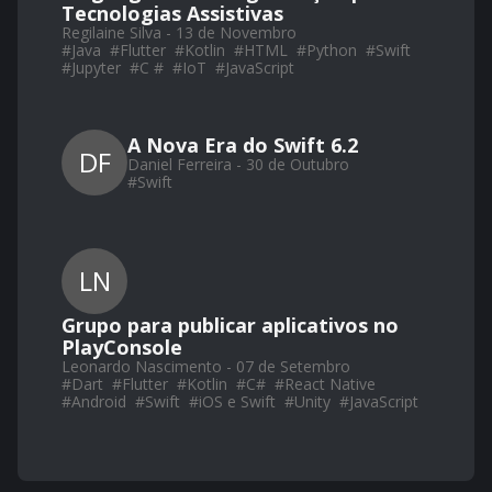
Tecnologias Assistivas
Regilaine Silva - 13 de Novembro
#
Java
#
Flutter
#
Kotlin
#
HTML
#
Python
#
Swift
#
Jupyter
#
C #
#
IoT
#
JavaScript
A Nova Era do Swift 6.2
DF
Daniel Ferreira - 30 de Outubro
#
Swift
LN
Grupo para publicar aplicativos no
PlayConsole
Leonardo Nascimento - 07 de Setembro
#
Dart
#
Flutter
#
Kotlin
#
C#
#
React Native
#
Android
#
Swift
#
iOS e Swift
#
Unity
#
JavaScript