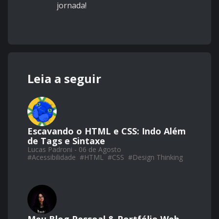
jornada!
Leia a seguir
Escavando o HTML e CSS: Indo Além
de Tags e Sintaxe
Lucas Padroni - 06 de Agosto
#
Acessibilidade
#
HTML
#
CSS
#
Design Thinking