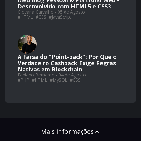
Meu Blog Pessoal & Portfólio Web -
Desenvolvido com HTML5 e CSS3
Giovana Carvalho - 05 de Agosto
#
HTML
#
CSS
#
JavaScript
A Farsa do "Point-back": Por Que o
Verdadeiro Cashback Exige Regras
Nativas em Blockchain
Fabiano Bernardo - 04 de Agosto
#
PHP
#
HTML
#
MySQL
#
CSS
Mais informações