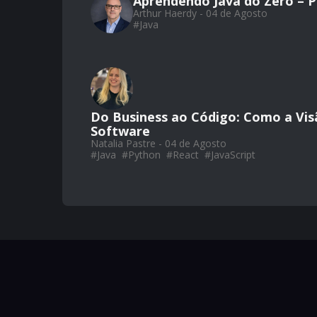
Aprendendo Java do Zero – Par
Arthur Haerdy - 04 de Agosto
#
Java
Do Business ao Código: Como a Vis
Software
Natalia Pastre - 04 de Agosto
#
Java
#
Python
#
React
#
JavaScript