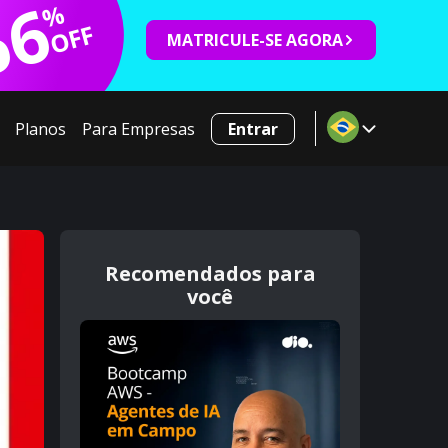
66
%
OFF
MATRICULE-SE AGORA
Planos
Para Empresas
Entrar
Recomendados para
você