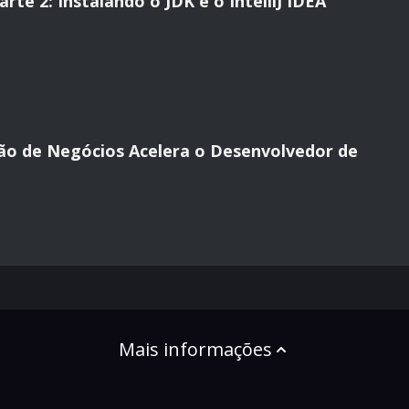
te 2: Instalando o JDK e o IntelliJ IDEA
ão de Negócios Acelera o Desenvolvedor de
Mais informações