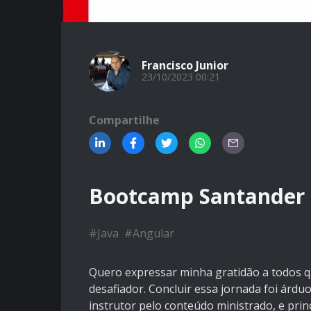
Francisco Junior
23/10/2023 00:21
Compartilhe
Bootcamp Santander 
#
Java
#
Angular
Quero expressar minha gratidão a todos 
desafiador. Concluir essa jornada foi árd
instrutor pelo conteúdo ministrado, e pr