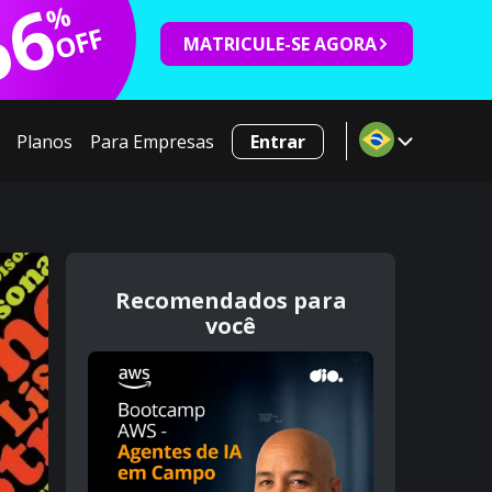
66
%
OFF
MATRICULE-SE AGORA
Planos
Para Empresas
Entrar
Recomendados para
você