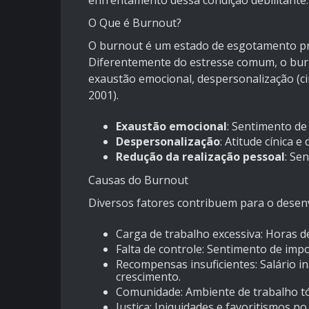
enfrentamento dessa condição debilitante.
O Que é Burnout?
O burnout é um estado de esgotamento prof
Diferentemente do estresse comum, o burn
exaustão emocional, despersonalização (cin
2001).
Exaustão emocional
: Sentimento de
Despersonalização
: Atitude cínica e
Redução da realização pessoal
: Se
Causas do Burnout
Diversos fatores contribuem para o desen
Carga de trabalho excessiva: Horas d
Falta de controle: Sentimento de impo
Recompensas insuficientes: Salário 
crescimento.
Comunidade: Ambiente de trabalho tóxi
Justiça: Iniquidades e favoritismos no 