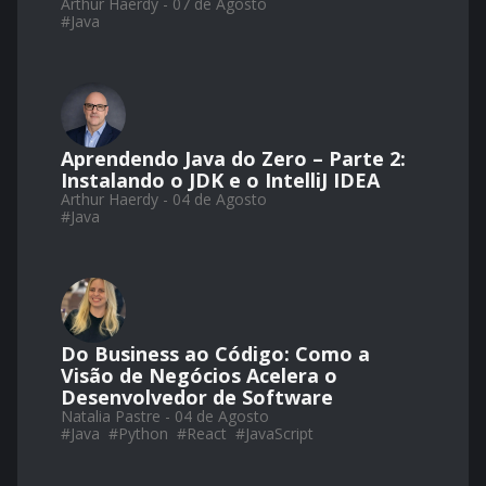
Arthur Haerdy - 07 de Agosto
#
Java
Aprendendo Java do Zero – Parte 2:
Instalando o JDK e o IntelliJ IDEA
Arthur Haerdy - 04 de Agosto
#
Java
Do Business ao Código: Como a
Visão de Negócios Acelera o
Desenvolvedor de Software
Natalia Pastre - 04 de Agosto
#
Java
#
Python
#
React
#
JavaScript