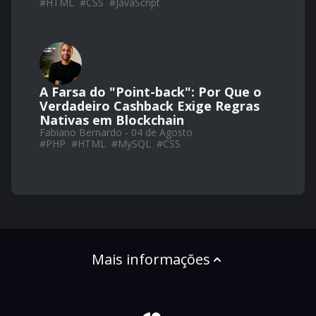
#
HTML
#
CSS
#
JavaScript
A Farsa do "Point-back": Por Que o
Verdadeiro Cashback Exige Regras
Nativas em Blockchain
Fabiano Bernardo - 04 de Agosto
#
PHP
#
HTML
#
MySQL
#
CSS
Mais informações