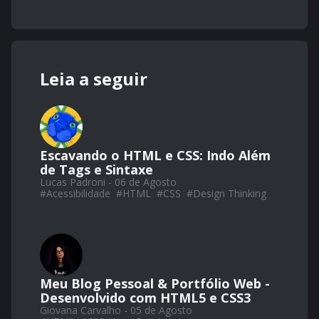
Leia a seguir
Escavando o HTML e CSS: Indo Além
de Tags e Sintaxe
Lucas Padroni - 06 de Agosto
#
Acessibilidade
#
HTML
#
CSS
#
Design Thinking
Meu Blog Pessoal & Portfólio Web -
Desenvolvido com HTML5 e CSS3
Giovana Carvalho - 05 de Agosto