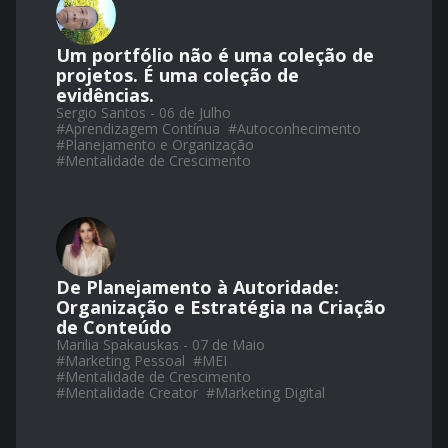
Um portfólio não é uma coleção de
projetos. É uma coleção de
evidências.
Sergio Santos - 06 de Julho
#
Aprendizagem Contínua
#
Autoconhecimento
#
Planejamento e Organização
#
Mentalidade de Crescimento
De Planejamento à Autoridade:
Organização e Estratégia na Criação
de Conteúdo
Marilia Spakauskas - 07 de Maio
#
Marketing Pessoal
#
MEI
#
Mentalidade de Crescimento
#
Mentalidade Creator
#
Marketing Digital