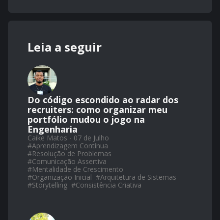
Leia a seguir
Do código escondido ao radar dos
recruiters: como organizar meu
portfólio mudou o jogo na
Engenharia
Caike Matos - 07 de Julho
#
Aprendizagem Contínua
#
Resolução de Problemas
#
Comunicação Assertiva
#
Mentalidade de Crescimento
#
Organização Inicial
#
Arquitetura de Sistemas
#
Storytelling
#
Consistência Criativa