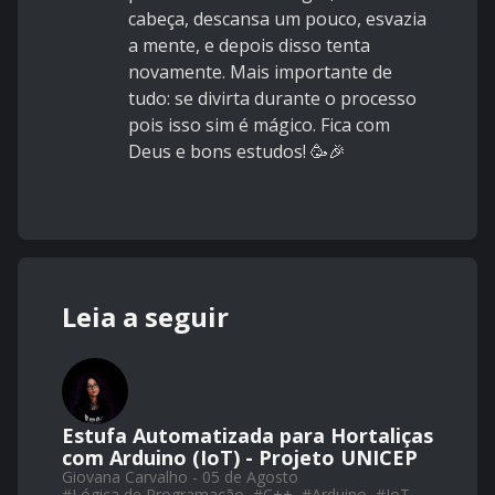
cabeça, descansa um pouco, esvazia
a mente, e depois disso tenta
novamente. Mais importante de
tudo: se divirta durante o processo
pois isso sim é mágico. Fica com
Deus e bons estudos! 🥳🎉
Leia a seguir
Estufa Automatizada para Hortaliças
com Arduino (IoT) - Projeto UNICEP
Giovana Carvalho - 05 de Agosto
#
Lógica de Programação
#
C++
#
Arduino
#
IoT