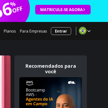
66
%
OFF
MATRICULE-SE AGORA
Planos
Para Empresas
Entrar
Recomendados para
você