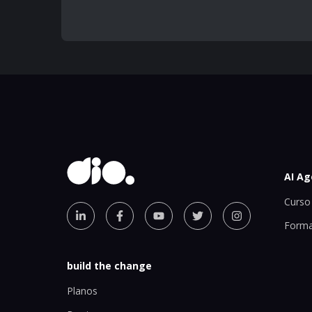
AI Ag
Curso 
Forma
build the change
Planos