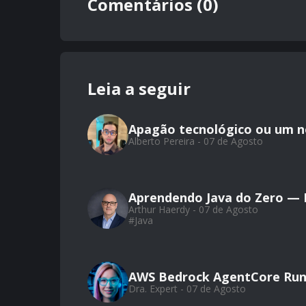
Comentários (0)
Leia a seguir
Apagão tecnológico ou um 
Alberto Pereira - 07 de Agosto
Aprendendo Java do Zero — Pa
Arthur Haerdy - 07 de Agosto
#
Java
AWS Bedrock AgentCore Run
Dra. Expert - 07 de Agosto