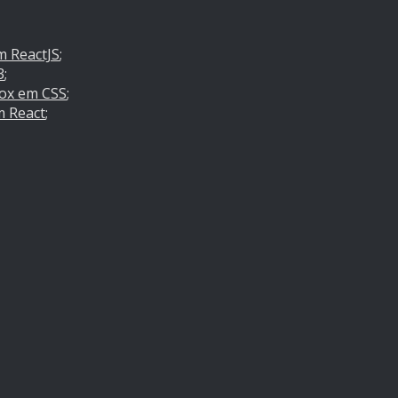
m ReactJS
;
3
;
box em CSS
;
 React
;