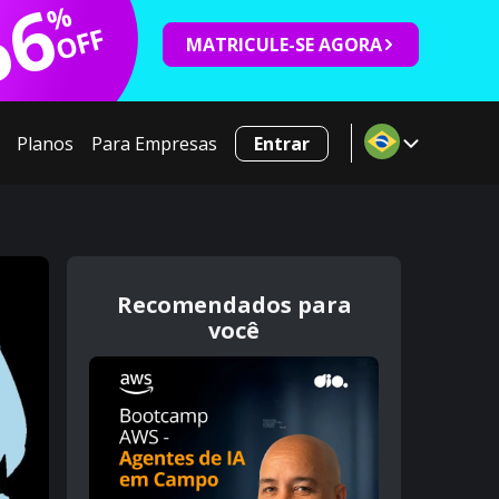
66
%
OFF
MATRICULE-SE AGORA
Planos
Para Empresas
Entrar
Recomendados para
você