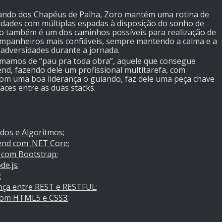
bando dos Chapéus de Palha, Zoro mantém uma rotina de
lidades com múltiplas espadas à disposição do sonho de
o também é um dos caminhos possíveis para realização de
ompanheiros mais confiáveis, sempre mantendo a calma e a
 adversidades durante a jornada.
amamos de “pau pra toda obra”, aquele que consegue
end, fazendo dele um profissional multitarefa, com
 com uma boa liderança o guiando, faz dele uma peça chave
aces entre as duas stacks.
dos e Algoritmos
;
-end com .NET Core
;
t com Bootstrap
;
de.js
;
;
ença entre REST e RESTFUL
;
 com HTML5 e CSS3
;