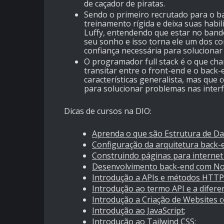
de caçador de piratas.
Sendo o primeiro recrutado para o 
treinamento rígida e deixa suas habi
Luffy, entendendo que estar no band
seu sonho e isso torna ele um dos c
confiança necessária para solucionar
O programador full stack é o que ch
transitar entre o front-end e o back-
características generalista, mas que
para solucionar problemas nas interf
Dicas de cursos na DIO:
Aprenda o que são Estrutura de Da
Configuração da arquitetura back
Construindo páginas para interne
Desenvolvimento back-end com No
Introdução a APIs e métodos HTTP
Introdução ao termo API e a difer
Introdução a Criação de Websites
Introdução ao JavaScript
;
Introdução ao Tailwind CSS
;