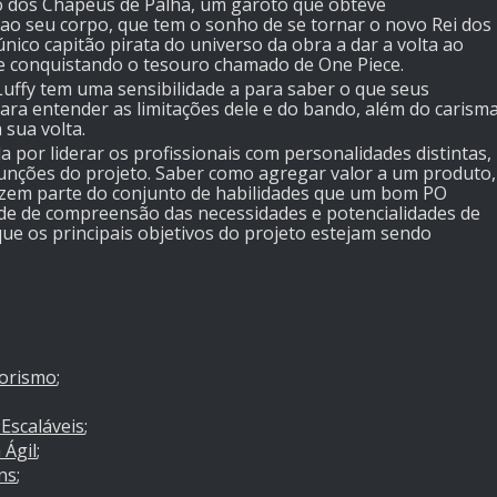
o dos Chapéus de Palha, um garoto que obteve
ao seu corpo, que tem o sonho de se tornar o novo Rei dos
único capitão pirata do universo da obra a dar a volta ao
 conquistando o tesouro chamado de One Piece.
Luffy tem uma sensibilidade a para saber o que seus
ra entender as limitações dele e do bando, além do carism
 sua volta.
 por liderar os profissionais com personalidades distintas,
funções do projeto. Saber como agregar valor a um produto,
fazem parte do conjunto de habilidades que um bom PO
ade de compreensão das necessidades e potencialidades de
ue os principais objetivos do projeto estejam sendo
orismo
;
Escaláveis
;
 Ágil
;
ns
;