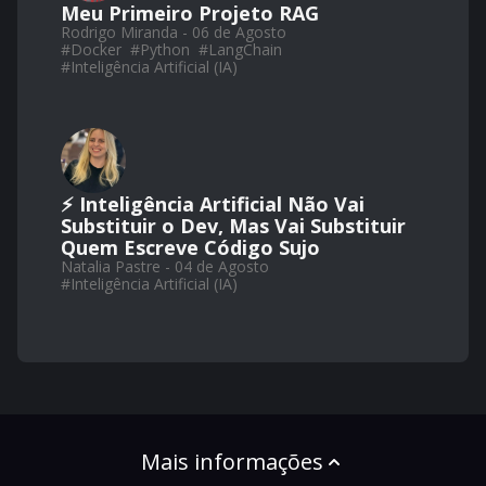
Meu Primeiro Projeto RAG
Rodrigo Miranda - 06 de Agosto
#
Docker
#
Python
#
LangChain
#
Inteligência Artificial (IA)
⚡ Inteligência Artificial Não Vai
Substituir o Dev, Mas Vai Substituir
Quem Escreve Código Sujo
Natalia Pastre - 04 de Agosto
#
Inteligência Artificial (IA)
Mais informações