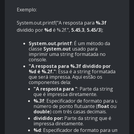
Exemplo:
System.out.printf("A resposta para
%.3f
dividido por
%d
é
%.2f
.”,
5.45
,
3
,
5.45/3
);
System.out.printf
: É um método da
classe
System.out
usado para
imprimir uma string formatada no
console.
"A resposta para %.3f dividido por
%d é %.2f."
: Essa é a string formatada
que será impressa. Aqui estão os
componentes dela:
"A resposta para "
: Parte da string
que é impressa diretamente.
%.3f
: Especificador de formato para um
número de ponto flutuante (
float
ou
double
) com três casas decimais.
dividido por:
Parte da string que é
impressa diretamente.
%d
: Especificador de formato para um