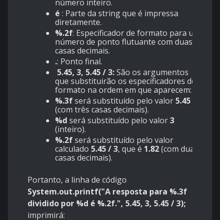
número inteiro.
é
: Parte da string que é impressa
diretamente.
%.2f
: Especificador de formato para um
número de ponto flutuante com duas
casas decimais.
.
: Ponto final.
5.45, 3, 5.45 / 3:
São os argumentos
que substituirão os especificadores de
formato na ordem em que aparecem:
%.3f
será substituído pelo valor
5.45
(com três casas decimais).
%d
será substituído pelo valor
3
(inteiro).
%.2f
será substituído pelo valor
calculado
5.45 / 3
, que é
1.82
(com duas
casas decimais).
Portanto, a linha de código
System.out.printf("A resposta para %.3f
dividido por %d é %.2f.", 5.45, 3, 5.45 / 3);
imprimirá: