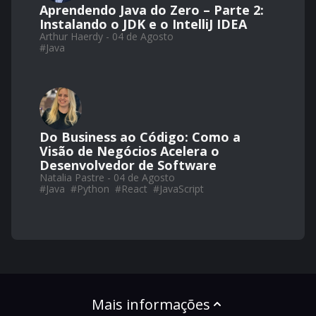
Aprendendo Java do Zero – Parte 2:
Instalando o JDK e o IntelliJ IDEA
Arthur Haerdy - 04 de Agosto
#
Java
Do Business ao Código: Como a
Visão de Negócios Acelera o
Desenvolvedor de Software
Natalia Pastre - 04 de Agosto
#
Java
#
Python
#
React
#
JavaScript
Mais informações