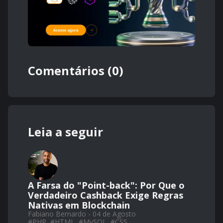
Comentários (0)
Leia a seguir
A Farsa do "Point-back": Por Que o
Verdadeiro Cashback Exige Regras
Nativas em Blockchain
Fabiano Bernardo - 04 de Agosto
#
PHP
#
HTML
#
MySQL
#
CSS