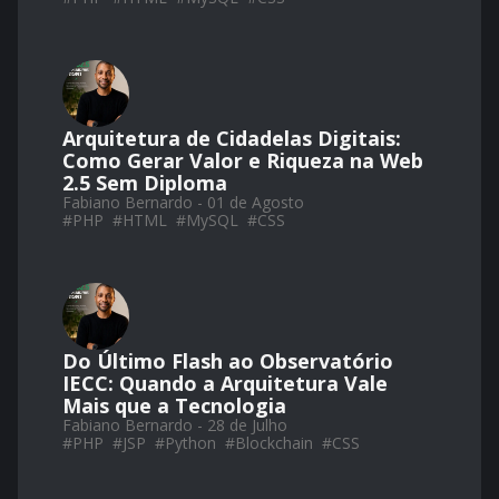
Arquitetura de Cidadelas Digitais:
Como Gerar Valor e Riqueza na Web
2.5 Sem Diploma
Fabiano Bernardo - 01 de Agosto
#
PHP
#
HTML
#
MySQL
#
CSS
Do Último Flash ao Observatório
IECC: Quando a Arquitetura Vale
Mais que a Tecnologia
Fabiano Bernardo - 28 de Julho
#
PHP
#
JSP
#
Python
#
Blockchain
#
CSS