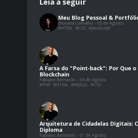
Leia a seguir
Meu Blog Pessoal & Portfól
Giovana Carvalho - 05 de Agosto
#
HTML
#
CSS
#
JavaScript
A Farsa do "Point-back": Por Que 
Blockchain
Fabiano Bernardo - 04 de Agosto
#
PHP
#
HTML
#
MySQL
#
CSS
Arquitetura de Cidadelas Digitais:
Diploma
Fabiano Bernardo - 01 de Agosto