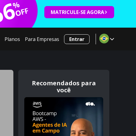
66
%
OFF
MATRICULE-SE AGORA
Planos
Para Empresas
Entrar
Recomendados para
você