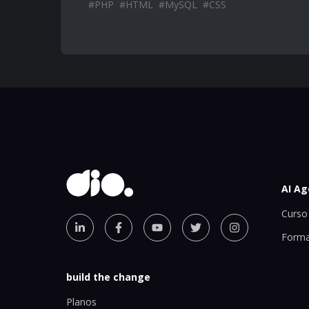
#
PHP
#
HTML
#
MySQL
#
CSS
AI Ag
Curso 
Forma
build the change
Planos