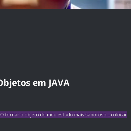
 Objetos em JAVA
O tornar o objeto do meu estudo mais saboroso.... colocar