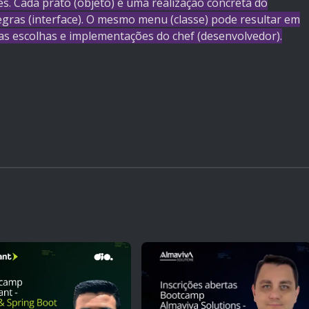
ses. Cada prato (objeto) é uma realização concreta do
egras (interface). O mesmo menu (classe) pode resultar em
as escolhas e implementações do chef (desenvolvedor).