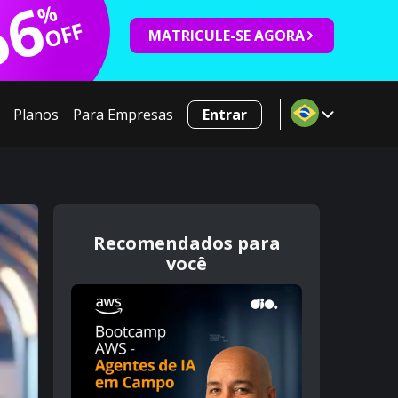
66
%
OFF
MATRICULE-SE AGORA
Planos
Para Empresas
Entrar
Recomendados para
você