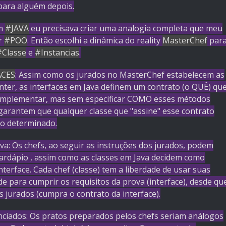
para alguém depois.
em
#JAVA
eu precisava criar uma analogia completa que meu
r
#POO
. Então escolhi a dinâmica do reality
MasterChef
par
#Classe
e
#Instancias
.
ACES
: Assim como os jurados no MasterChef estabelecem as
nter, as interfaces em Java definem um contrato (o QUÊ) qu
e implementar, mas sem especificar COMO esses métodos
garantem que qualquer classe que "assine" esse contrato
ão determinado.
va: Os chefs, ao seguir as instruções dos jurados, podem
cardápio , assim como as classes em Java decidem como
nterface. Cada chef (classe) tem a liberdade de usar suas
ade para cumprir os requisitos da prova (interface), desde qu
s jurados (cumpra o contrato da interface).
nciados: Os pratos preparados pelos chefs seriam análogos