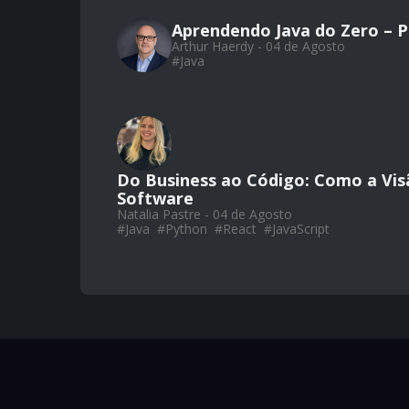
Aprendendo Java do Zero – Par
Arthur Haerdy - 04 de Agosto
#
Java
Do Business ao Código: Como a Vis
Software
Natalia Pastre - 04 de Agosto
#
Java
#
Python
#
React
#
JavaScript