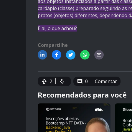
aos objetos instanciados a partir das clas
cardápio (classe) preparado seguindo as r
pratos (objetos) diferentes, dependendo d
E ai, o que achou?
Compartilhe
2
0
Comentar
Recomendados para você