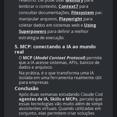
relatório. Ele pode usar
Memory
para
lembrar o contexto,
Context7
para
consultar documentações,
Filesystem
para
manipular arquivos,
Playwright
para
coletar dados em sistemas web e
Using
Superpowers
para definir a melhor
estratégia de execução.
5. MCP: conectando a IA ao mundo
real
O
MCP (
Model Context Protocol
)
permite
que a IA acesse sistemas, APIs, bancos de
dados e arquivos.
Na prática, é o que transforma uma IA
isolada em uma ferramenta realmente útil
para empresas.
Conclusão
Após duas semanas estudando Claude Code,
agentes de IA, Skills e MCPs
, percebi que
essas tecnologias vão muito além de simples
assistentes virtuais. Quando utilizadas em
conjunto, elas permitem criar soluções