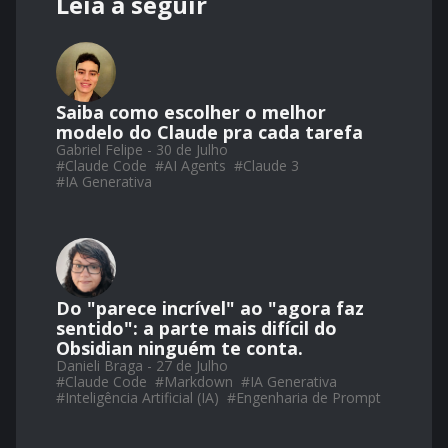
Leia a seguir
Saiba como escolher o melhor
modelo do Claude pra cada tarefa
Gabriel Felipe - 30 de Julho
#
Claude Code
#
AI Agents
#
Claude 3
#
IA Generativa
Do "parece incrível" ao "agora faz
sentido": a parte mais difícil do
Obsidian ninguém te conta.
Danieli Braga - 27 de Julho
#
Claude Code
#
Markdown
#
IA Generativa
#
Inteligência Artificial (IA)
#
Engenharia de Prompt