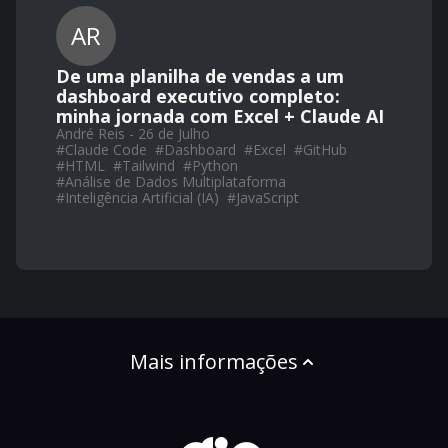
AR
De uma planilha de vendas a um
dashboard executivo completo:
minha jornada com Excel + Claude AI
André Reis - 26 de Julho
#
Claude Code
#
Dashboard
#
Excel
#
GitHub
#
HTML
#
Tailwind
#
Python
#
Análise de Dados Multiplataforma
#
Inteligência Artificial (IA)
#
JavaScript
Mais informações