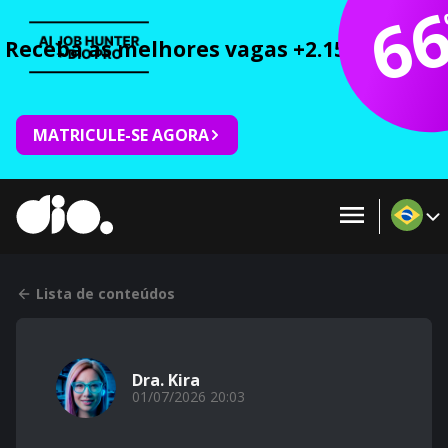
6
Receba as melhores vagas +2.150 cursos 
MATRICULE-SE AGORA
Lista de conteúdos
Dra. Kira
01/07/2026 20:03