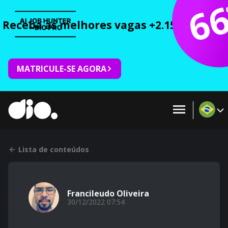
6
Receba as melhores vagas +2.150 cursos 
MATRICULE-SE AGORA
Lista de conteúdos
Francileudo Oliveira
30/12/2022 07:54