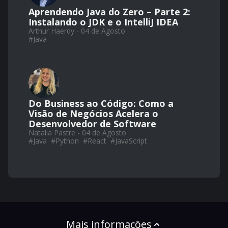
Aprendendo Java do Zero – Parte 2:
Instalando o JDK e o IntelliJ IDEA
Arthur Haerdy - 04 de Agosto
#
Java
Do Business ao Código: Como a
Visão de Negócios Acelera o
Desenvolvedor de Software
Natalia Pastre - 04 de Agosto
#
Java
#
Python
#
React
#
JavaScript
Mais informações