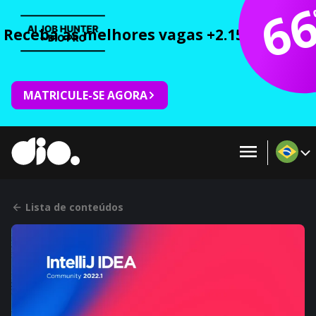
6
Receba as melhores vagas +2.150 cursos 
MATRICULE-SE AGORA
Lista de conteúdos