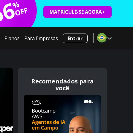
66
%
OFF
MATRICULE-SE AGORA
Planos
Para Empresas
Entrar
Recomendados para
você