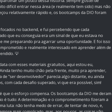
mpartilhar um pouco dessa história. Sempre gostei de
to difícil entrar nessa área (e realmente tem sido) mas não
meçou relativamente rápido e, os bootcamps da DIO foram
 focados no backend, e fui percebendo que cada
icado que eu conseguia era um sinal de que eu estava no
e me preparando pra agarrar uma oportunidade. E foi isso
comprometido e realmente interessado em aprender além de
endido. 💡
ata com esses materiais gratuitos, aqui estou eu,
Ainda tenho muito chão pela frente, muito pra aprender,
a de "ser desenvolvedor" parecia algo distante, eu ainda
 com cada desafio superado, vi que era possível, sim!
a é que o esforço compensa. Os bootcamps da DIO me deram
não é tudo: A determinação e o comprometimento fizeram a
ma luta: não tenha medo de errar, de tentar de novo, e,
empre mais complicado, mas, aos poucos, as coisas vão