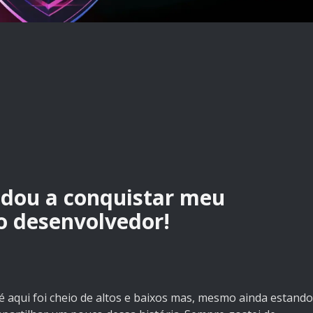
udou a conquistar meu
o desenvolvedor!
 aqui foi cheio de altos e baixos mas, mesmo ainda estando