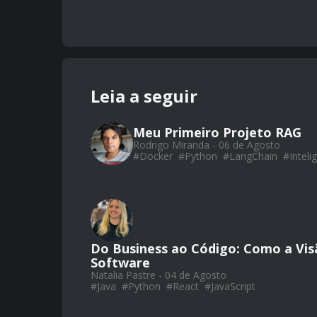
Leia a seguir
Meu Primeiro Projeto RAG
Rodrigo Miranda - 06 de Agosto
#
Docker
#
Python
#
LangChain
#
Intelig
Do Business ao Código: Como a Vis
Software
Natalia Pastre - 04 de Agosto
#
Java
#
Python
#
React
#
JavaScript