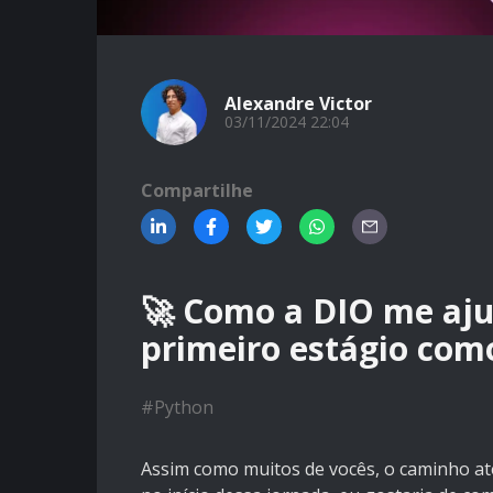
Alexandre Victor
03/11/2024 22:04
Compartilhe
🚀 Como a DIO me aj
primeiro estágio com
#
Python
Assim como muitos de vocês, o caminho até