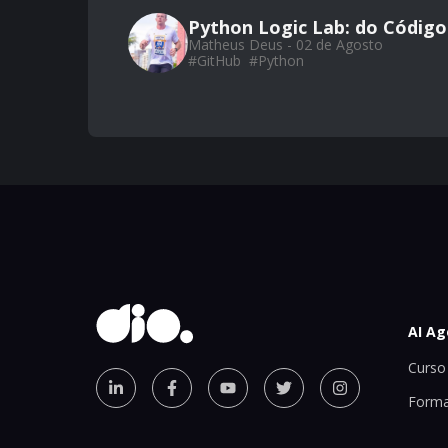
Python Logic Lab: do Código
Matheus Deus - 02 de Agosto
#
GitHub
#
Python
AI Ag
Curso 
Forma