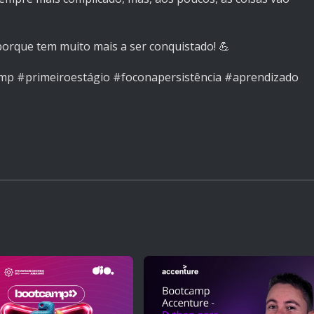
porque tem muito mais a ser conquistado! 💪
p #primeiroestágio #foconapersistência #aprendizado