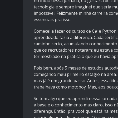
no início dessa jornada, eu gostaria de co
tecnologia e sempre imaginei que seria mui
impossível. Felizmente minha carreira co
essenciais pra isso.
Comecei a fazer os cursos de C# e Python,
aprendizado fazia a diferença. Cada certif
caminho certo, acumulando conhecimento 
que os recrutadores notaram: eu estava 
ter mostrado na prática o que eu havia apr
Pois bem, após 5 meses de estudos autodid
começando meu primeiro estágio na área. 
mas já é um grande passo. Antes, essa idei
trabalhava como motoboy. Mas, aos poucos,
Se tem algo que eu aprendi nessa jornad
a base e o conhecimento mas claro, isso 
diferença. Então, pra você que está na mes
principalmente, de aprender. O começo é s