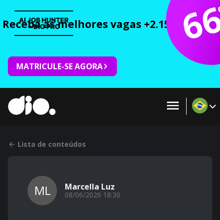
6
Receba as melhores vagas +2.150 cursos 
MATRICULE-SE AGORA
Lista de conteúdos
Marcella Luz
ML
08/06/2026 18:30